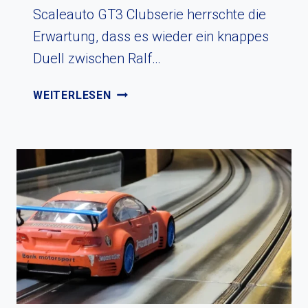
Scaleauto GT3 Clubserie herrschte die
Erwartung, dass es wieder ein knappes
Duell zwischen Ralf…
SPANNENDES
WEITERLESEN
RENNEN
BEI
DER
2.
RUNDE
DER
SCALEAUTO
GT3
CLUBSERIE