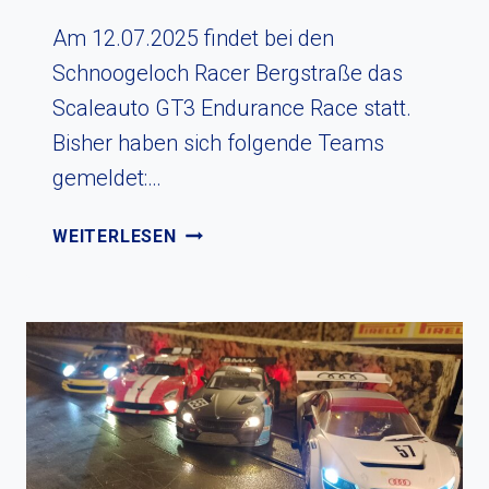
Am 12.07.2025 findet bei den
Schnoogeloch Racer Bergstraße das
Scaleauto GT3 Endurance Race statt.
Bisher haben sich folgende Teams
gemeldet:…
SCALEAUTO
WEITERLESEN
GT3
ENDURANCE
RACE
AM
12.07.2025
IM
SCHNOOGELOCH